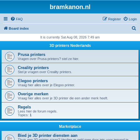
bramkanon.nl
FAQ
Register
Login
S
Board index
e
It is currently Sat Aug 08, 2026 7:49 am
a
3D printers Nederlands
r
Prusa printers
c
Vragen over Prusa printers? stel ze hier.
h
Creality printers
Stel je vragen over Creality printers.
Elegoo printers
Vraag hier alles over je Elegoo printer.
Overige merken
Vraag hier alles over je 3D printer die een ander merk heeft.
Regels
Lees hier de forum regels.
Topics:
1
Marketplace
Bied je 3D printer diensten aan
Thuis een 3D printer staan? Verdien er geld mee door iets voor iemand te